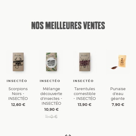
NOS MEILLEURES VENTES
INSECTÉO
INSECTÉO
INSECTÉO
Scorpions
Mélange
Tarentules
Punaise
Noirs -
découverte
comestible
d'eau
INSECTÉO
d'insectes -
- INSECTÉO
géante
INSECTÉO
12,60 €
13,90 €
7,90 €
10,90 €
11,40 €