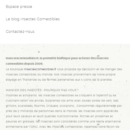
Espace presse
Le blog Insectes Comestibles
Contactez-nous
Insectescomestibles.fr, la première boutique pour acheter des insectes
comestibles depuis 2009.
La boutique
Insectescomestibles.fr
vous propose de découvrir et de manger des
insectes comestibles du monde. Nos insectes proviennent de notre propre
élevage en Thaïlande ou de fermes partenaires aux 4 coins de la planète.
MANGER DES INSECTES : POURQUOI PAS VOUS ?
Insolites et amusants, les insectes comestibles se croquent à l'apéritif ou se
cuisinent selon vos envies. Surprenez vos amis avec toutes sortes de vers, des
grillons, scarabées, fourmis, criquets, scorpions... Consommés régulièrement par
près de 2 milliards de personnes dans le monde, les insectes sont appréciés
pour leurs saveurs et leurs qualités nutritionnelles. Riches en protéines et
pauvres en graisses, les insectes sont considérés comme une réelle alternative
alimentaire par l'ONU. Avec les insectes comestibles, repensez votre façon de