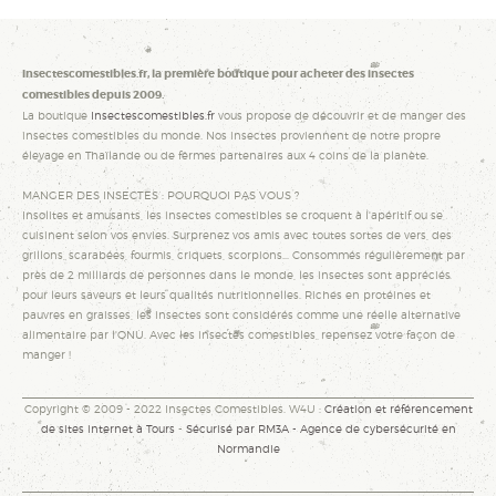
Insectescomestibles.fr, la première boutique pour acheter des insectes
comestibles depuis 2009.
La boutique
Insectescomestibles.fr
vous propose de découvrir et de manger des
insectes comestibles du monde. Nos insectes proviennent de notre propre
élevage en Thaïlande ou de fermes partenaires aux 4 coins de la planète.
MANGER DES INSECTES : POURQUOI PAS VOUS ?
Insolites et amusants, les insectes comestibles se croquent à l'apéritif ou se
cuisinent selon vos envies. Surprenez vos amis avec toutes sortes de vers, des
grillons, scarabées, fourmis, criquets, scorpions... Consommés régulièrement par
près de 2 milliards de personnes dans le monde, les insectes sont appréciés
pour leurs saveurs et leurs qualités nutritionnelles. Riches en protéines et
pauvres en graisses, les insectes sont considérés comme une réelle alternative
alimentaire par l'ONU. Avec les insectes comestibles, repensez votre façon de
manger !
Copyright © 2009 - 2022 Insectes Comestibles. W4U :
Création et référencement
de sites internet à Tours
-
Sécurisé par RM3A - Agence de cybersécurité en
Normandie