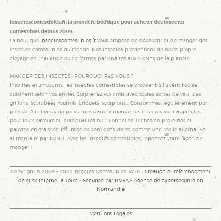
Insectescomestibles.fr, la première boutique pour acheter des insectes
comestibles depuis 2009.
La boutique
Insectescomestibles.fr
vous propose de découvrir et de manger des
insectes comestibles du monde. Nos insectes proviennent de notre propre
élevage en Thaïlande ou de fermes partenaires aux 4 coins de la planète.
MANGER DES INSECTES : POURQUOI PAS VOUS ?
Insolites et amusants, les insectes comestibles se croquent à l'apéritif ou se
cuisinent selon vos envies. Surprenez vos amis avec toutes sortes de vers, des
grillons, scarabées, fourmis, criquets, scorpions... Consommés régulièrement par
près de 2 milliards de personnes dans le monde, les insectes sont appréciés
pour leurs saveurs et leurs qualités nutritionnelles. Riches en protéines et
pauvres en graisses, les insectes sont considérés comme une réelle alternative
alimentaire par l'ONU. Avec les insectes comestibles, repensez votre façon de
manger !
Copyright © 2009 - 2022 Insectes Comestibles. W4U :
Création et référencement
de sites internet à Tours
-
Sécurisé par RM3A - Agence de cybersécurité en
Normandie
Mentions Légales