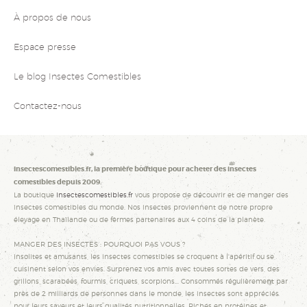
À propos de nous
Espace presse
Le blog Insectes Comestibles
Contactez-nous
Insectescomestibles.fr, la première boutique pour acheter des insectes
comestibles depuis 2009.
La boutique
Insectescomestibles.fr
vous propose de découvrir et de manger des
insectes comestibles du monde. Nos insectes proviennent de notre propre
élevage en Thaïlande ou de fermes partenaires aux 4 coins de la planète.
MANGER DES INSECTES : POURQUOI PAS VOUS ?
Insolites et amusants, les insectes comestibles se croquent à l'apéritif ou se
cuisinent selon vos envies. Surprenez vos amis avec toutes sortes de vers, des
grillons, scarabées, fourmis, criquets, scorpions... Consommés régulièrement par
près de 2 milliards de personnes dans le monde, les insectes sont appréciés
pour leurs saveurs et leurs qualités nutritionnelles. Riches en protéines et