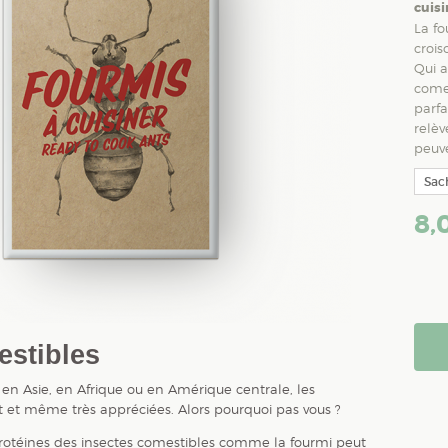
cuisi
La fo
crois
Qui a
comes
parfa
relèv
peuv
Sac
8,
estibles
en Asie, en Afrique ou en Amérique centrale, les
et même très appréciées. Alors pourquoi pas vous ?
 protéines des insectes comestibles comme la fourmi peut