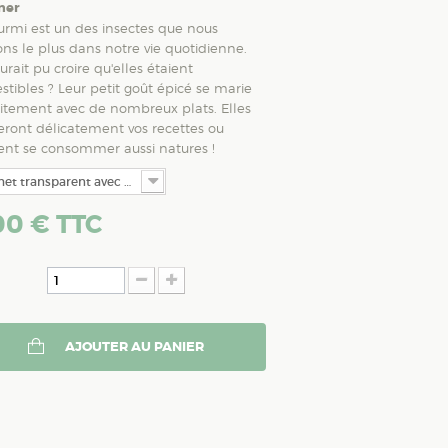
ner
urmi est un des insectes que nous
ons le plus dans notre vie quotidienne.
urait pu croire qu'elles étaient
tibles ? Leur petit goût épicé se marie
itement avec de nombreux plats. Elles
eront délicatement vos recettes ou
ent se consommer aussi natures !
het transparent avec étiquette
00 €
TTC
AJOUTER AU PANIER