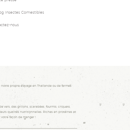
og Insectes Comestibles
actez-nous
 notre propre élevage en Thaïlande ou de fermes
e vers, des grillons, scarabées, fourmis, criquets,
urs qualités nutritionnelles. Riches en protéines et
z votre façon de manger !