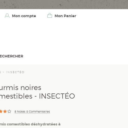
Mon compte
Mon Panier
ECHERCHER
 - INSECTÉO
urmis noires
mestibles - INSECTÉO
8
Notes & Commentaires
mis comestibles déshydratées à