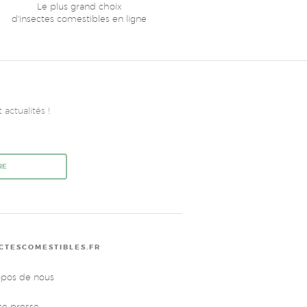
Le plus grand choix
d'insectes comestibles en ligne
actualités !
RE
CTESCOMESTIBLES.FR
opos de nous
ce presse