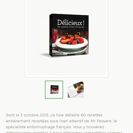
Sorti le 3 octobre 2013, ce livre détaille 60 recettes
entièrement revisitées sous l'oeil attentif de Mr Fessard, le
spécialiste entomophage français. Vous y trouverez
d'étonnantes recettes à base d'insectes comestibles comme