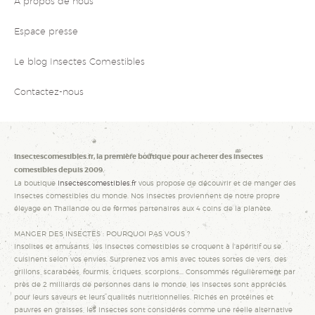
À propos de nous
Espace presse
Le blog Insectes Comestibles
Contactez-nous
Insectescomestibles.fr, la première boutique pour acheter des insectes
comestibles depuis 2009.
La boutique
Insectescomestibles.fr
vous propose de découvrir et de manger des
insectes comestibles du monde. Nos insectes proviennent de notre propre
élevage en Thaïlande ou de fermes partenaires aux 4 coins de la planète.
MANGER DES INSECTES : POURQUOI PAS VOUS ?
Insolites et amusants, les insectes comestibles se croquent à l'apéritif ou se
cuisinent selon vos envies. Surprenez vos amis avec toutes sortes de vers, des
grillons, scarabées, fourmis, criquets, scorpions... Consommés régulièrement par
près de 2 milliards de personnes dans le monde, les insectes sont appréciés
pour leurs saveurs et leurs qualités nutritionnelles. Riches en protéines et
pauvres en graisses, les insectes sont considérés comme une réelle alternative