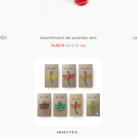
CTÉO
Assortiment de sucettes vers
Le
14,63 €
15,40 €
-5%
INSECTÉO