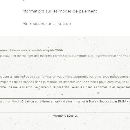
Informations sur les modes de paiement
Informations sur la livraison
heter des insectes comestibles depuis 2009.
découvrir et de manger des insectes comestibles du monde. Nos insectes proviennent de
quent à l'apéritif ou se cuisinent selon vos envies. Surprenez vos amis avec toutes sortes d
illiards de personnes dans le monde, les insectes sont appréciés pour leurs saveurs et le
mme une réelle alternative alimentaire par l'ONU. Avec les insectes comestibles, repense
stibles. W4U :
Création et référencement de sites internet à Tours
-
Sécurisé par RM3A -
Mentions Légales