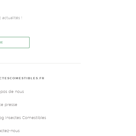
actualités !
RE
CTESCOMESTIBLES.FR
opos de nous
ce presse
og Insectes Comestibles
actez-nous