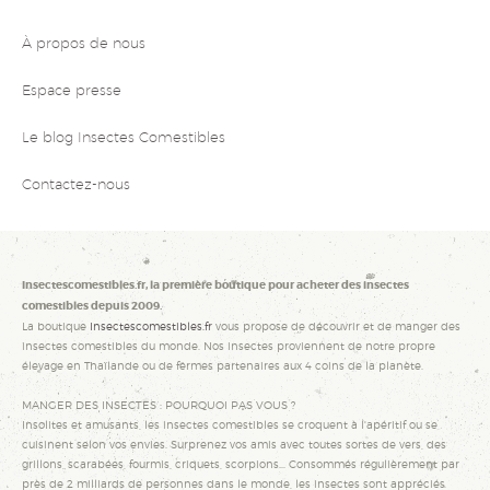
À propos de nous
Espace presse
Le blog Insectes Comestibles
Contactez-nous
Insectescomestibles.fr, la première boutique pour acheter des insectes
comestibles depuis 2009.
La boutique
Insectescomestibles.fr
vous propose de découvrir et de manger des
insectes comestibles du monde. Nos insectes proviennent de notre propre
élevage en Thaïlande ou de fermes partenaires aux 4 coins de la planète.
MANGER DES INSECTES : POURQUOI PAS VOUS ?
Insolites et amusants, les insectes comestibles se croquent à l'apéritif ou se
cuisinent selon vos envies. Surprenez vos amis avec toutes sortes de vers, des
grillons, scarabées, fourmis, criquets, scorpions... Consommés régulièrement par
près de 2 milliards de personnes dans le monde, les insectes sont appréciés